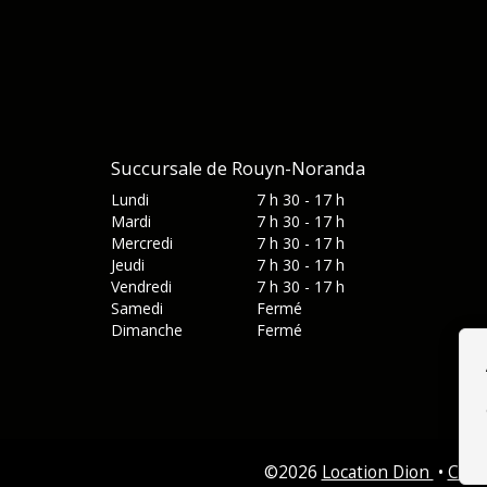
Succursale de Rouyn-Noranda
Lundi
7 h 30 - 17 h
Mardi
7 h 30 - 17 h
Mercredi
7 h 30 - 17 h
Jeudi
7 h 30 - 17 h
Vendredi
7 h 30 - 17 h
Samedi
Fermé
Dimanche
Fermé
©
2026
Location Dion
•
Cont