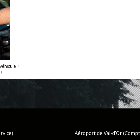
véhicule ?
 !
rvice)
Aéroport de Val-d’Or (Compto