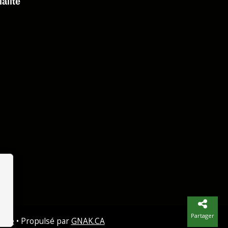
alité
Partager
lité
• Propulsé par
GNAK.CA