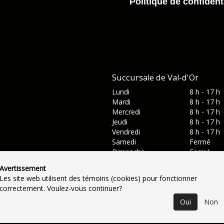
Politique de confidenti
Succursale de Val-d'Or
Lundi
8 h - 17 h
Mardi
8 h - 17 h
Mercredi
8 h - 17 h
Jeudi
8 h - 17 h
Vendredi
8 h - 17 h
Samedi
Fermé
Dimanche
Fermé
Avertissement
Les site web utilisent des témoins (cookies) pour fonctionner
correctement. Voulez-vous continuer?
Oui
Non
actez-nous
•
Catégories
•
Plan du site
•
Politique de confidentia