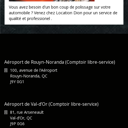
Vous avez besoin d'un bon coup de polissage sur votre
automobile ? Venez chez Location Dion pour un service de
qualité et professionel .
Aéroport de Rouyn-Noranda (Comptoir libre-service)
100, avenue de l’Aéroport
Rouyn-Noranda
,
QC
J9Y 0G1
Aéroport de Val-d’Or (Comptoir libre-service)
81, rue Arseneault
Val-d’Or
,
QC
J9P 0G6