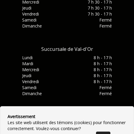
Mercredi
7 h 30 - 17 h
Jeudi
7 h 30 - 17 h
Vendredi
7 h 30 - 17 h
Samedi
Fermé
Dimanche
Fermé
Succursale de Val-d'Or
Lundi
8 h - 17 h
Mardi
8 h - 17 h
Mercredi
8 h - 17 h
Jeudi
8 h - 17 h
Vendredi
8 h - 17 h
Samedi
Fermé
Dimanche
Fermé
Avertissement
Les site web utilisent des témoins (cookies) pour fonctionner
correctement. Voulez-vous continuer?
©
2026
Location Dion
•
Contactez-