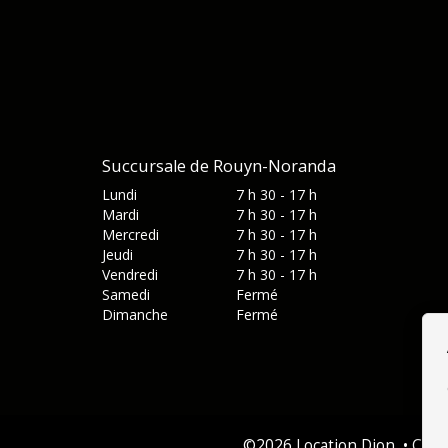
Succursale de Rouyn-Noranda
Lundi
7 h 30 - 17 h
Mardi
7 h 30 - 17 h
Mercredi
7 h 30 - 17 h
Jeudi
7 h 30 - 17 h
Vendredi
7 h 30 - 17 h
Samedi
Fermé
Dimanche
Fermé
©
2026
Location Dion
•
Cont