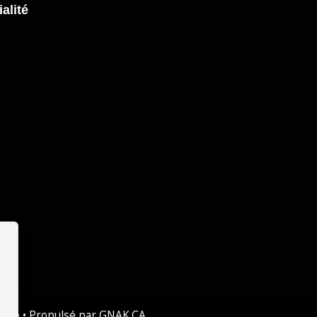
alité
lité
• Propulsé par
GNAK.CA