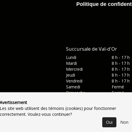
Politique de confidenti
Succursale de Val-d'Or
Lundi
8 h - 17 h
Mardi
8 h - 17 h
Mercredi
8 h - 17 h
Jeudi
8 h - 17 h
Vendredi
8 h - 17 h
Samedi
Fermé
Dimanche
Fermé
Avertissement
Les site web utilisent des témoins (cookies) pour fonctionner
correctement. Voulez-vous continuer?
Oui
Non
actez-nous
•
Catégories
•
Plan du site
•
Politique de confidentia